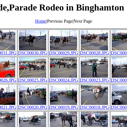
e,Parade Rodeo in Binghamton 
Home
|Previous Page|Next Page
031.JPG
DSC00030.JPG
DSC00029.JPG
DSC00028.JPG
DSC000
026.JPG
DSC00025.JPG
DSC00024.JPG
DSC00023.JPG
DSC000
021.JPG
DSC00020.JPG
DSC00019.JPG
DSC00018.JPG
DSC000