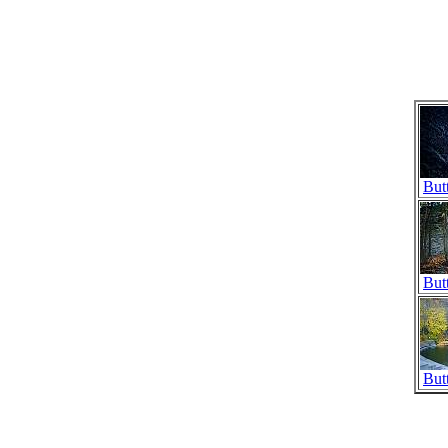
But
But
But